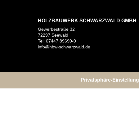
HOLZBAUWERK SCHWARZWALD GMBH
Gewerbestraße 32
72297 Seewald
Tel: 07447 89690-0
info@hbw-schwarzwald.de
Privatsphäre-Einstellun